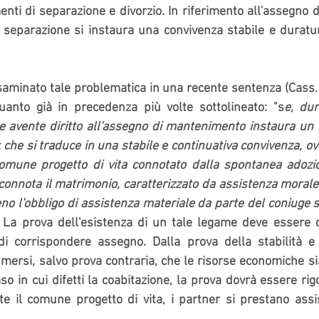
menti di separazione e divorzio. In riferimento all'assegno 
a separazione si instaura una convivenza stabile e duratu
saminato tale problematica in una recente sentenza (Cass. I
anto già in precedenza più volte sottolineato: "s
e, dur
e avente diritto all'assegno di mantenimento instaura un r
che si traduce in una stabile e continuativa convivenza, ovve
comune progetto di vita connotato dalla spontanea adozio
connota il matrimonio, caratterizzato da assistenza morale e
no l'obbligo di assistenza materiale da parte del coniuge s
. La prova dell'esistenza di un tale legame deve essere d
di corrispondere assegno. Dalla prova della stabilità e 
ersi, salvo prova contraria, che le risorse economiche s
o in cui difetti la coabitazione, la prova dovrà essere rig
te il comune progetto di vita, i partner si prestano assi