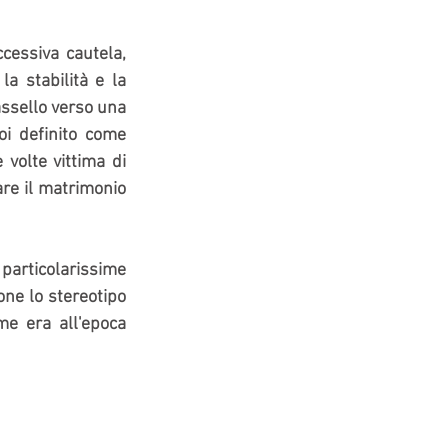
essiva cautela, 
a stabilità e la 
ssello verso una 
oi definito come 
volte vittima di 
e il matrimonio 
particolarissime 
one lo stereotipo 
me era all'epoca 