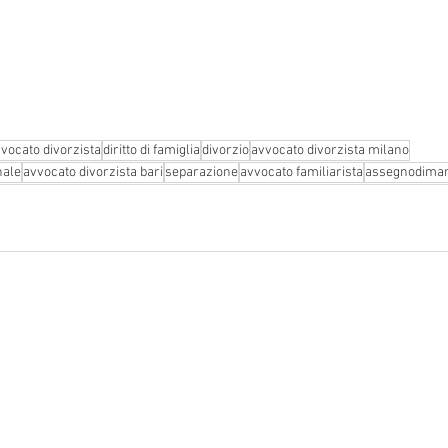
vocato divorzista
diritto di famiglia
divorzio
avvocato divorzista milano
nale
avvocato divorzista bari
separazione
avvocato familiarista
assegnodima