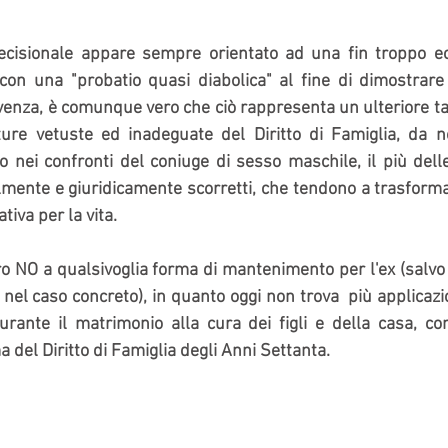
ecisionale appare sempre orientato ad una fin troppo ecc
con una "probatio quasi diabolica" al fine di dimostrare l
ivenza, è comunque vero che ciò rappresenta un ulteriore ta
ture vetuste ed inadeguate del Diritto di Famiglia, da n
o nei confronti del coniuge di sesso maschile, il più delle 
ente e giuridicamente scorretti, che tendono a trasformar
tiva per la vita.
ro NO a qualsivoglia forma di mantenimento per l'ex (salvo 
 nel caso concreto), in quanto oggi non trova  più applicazi
rante il matrimonio alla cura dei figli e della casa, co
a del Diritto di Famiglia degli Anni Settanta.