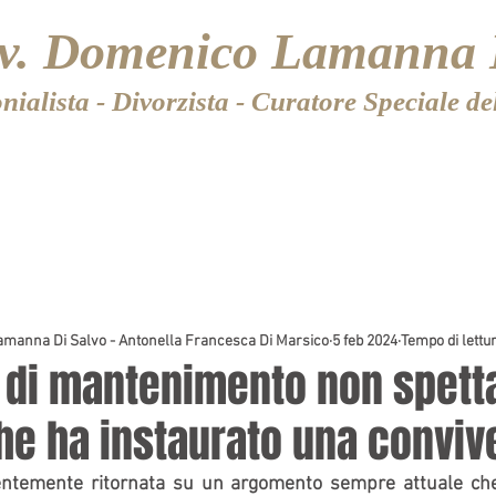
vv. Domenico Lamanna 
ialista - Divorzista - Curatore Speciale d
BLOG - FAMIGLIA E MINORI
CONSULENZA LEGALE
manna Di Salvo - Antonella Francesca Di Marsico
5 feb 2024
Tempo di lettu
 di mantenimento non spetta
he ha instaurato una conviv
ntemente ritornata su un argomento sempre attuale che 