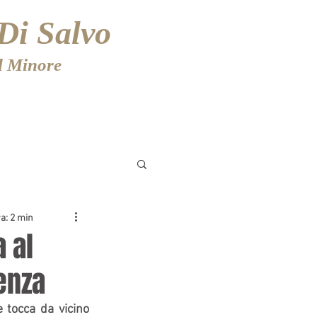
Di Salvo
el Minore
CONTATTI
ra: 2 min
 al
enza
tocca da vicino 