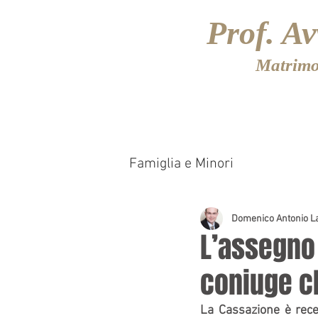
Prof. A
Matrimon
HOME
Famiglia e Minori
Domenico Antonio La
L’assegno
coniuge c
La Cassazione è rece