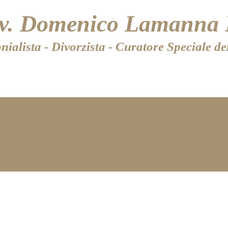
vv. Domenico Lamanna 
ialista - Divorzista - Curatore Speciale d
BLOG - FAMIGLIA E MINORI
CONSULENZA LEGALE